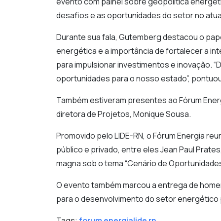
evento com painel sobre geopolítica energét
desafios e as oportunidades do setor no atual
Durante sua fala, Gutemberg destacou o pape
energética e a importância de fortalecer a i
para impulsionar investimentos e inovação. “D
oportunidades para o nosso estado”, pontuou
Também estiveram presentes ao Fórum Energia 
diretora de Projetos, Monique Sousa.
Promovido pelo LIDE-RN, o Fórum Energia reu
público e privado, entre eles Jean Paul Prate
magna sob o tema “Cenário de Oportunidades
O evento também marcou a entrega de homen
para o desenvolvimento do setor energético 
Tags:
forum energia
lide rn