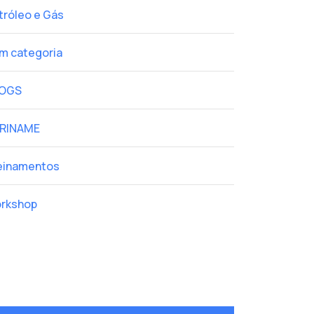
tróleo e Gás
m categoria
OGS
RINAME
einamentos
rkshop