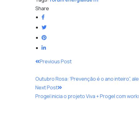
Share
Post
Previous Post
navigation
Outubro Rosa: ‘Prevenção é o ano inteiro”, ale
Next Post
Progel inicia o projeto Viva + Progel com wor