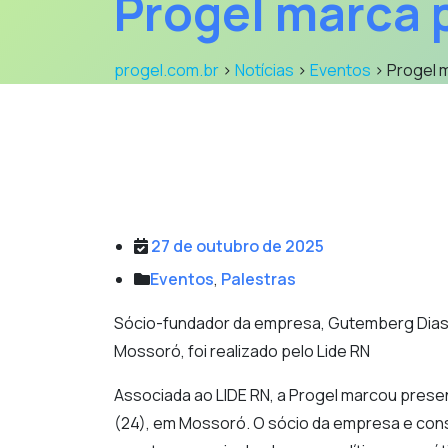
Progel marca 
progel.com.br
>
Notícias
>
Eventos
>
Progel 
27 de outubro de 2025
Eventos
,
Palestras
Sócio-fundador da empresa, Gutemberg Dias 
Mossoró, foi realizado pelo Lide RN
Associada ao LIDE RN, a Progel marcou presen
(24), em Mossoró. O sócio da empresa e cons