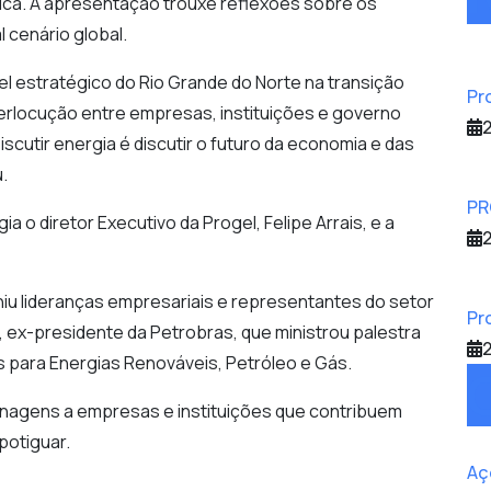
ica. A apresentação trouxe reflexões sobre os
 cenário global.
l estratégico do Rio Grande do Norte na transição
Pr
nterlocução entre empresas, instituições e governo
2
iscutir energia é discutir o futuro da economia e das
.
PR
o diretor Executivo da Progel, Felipe Arrais, e a
2
niu lideranças empresariais e representantes do setor
Pr
s, ex-presidente da Petrobras, que ministrou palestra
2
 para Energias Renováveis, Petróleo e Gás.
agens a empresas e instituições que contribuem
potiguar.
Aç