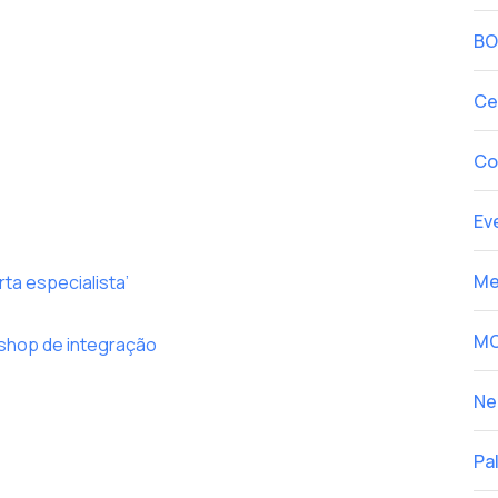
BO
Ce
Co
Ev
Me
rta especialista’
M
kshop de integração
Ne
Pa