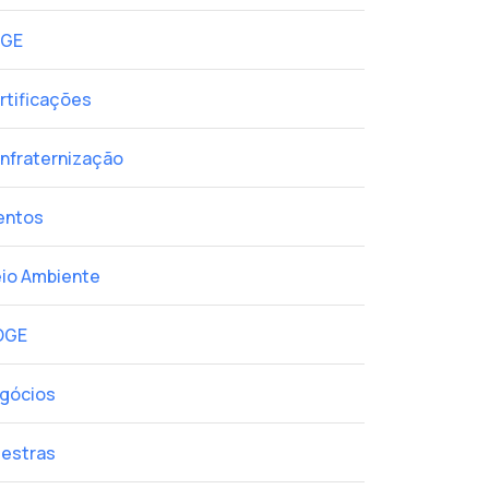
GE
rtificações
nfraternização
entos
io Ambiente
OGE
gócios
lestras