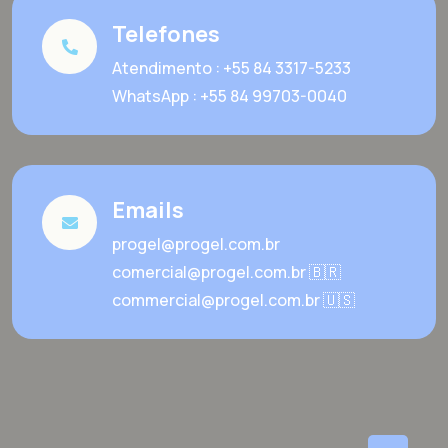
Telefones
Atendimento : +55 84 3317-5233
WhatsApp : +55 84 99703-0040
Emails
progel@progel.com.br
comercial@progel.com.br 🇧🇷
commercial@progel.com.br 🇺🇸