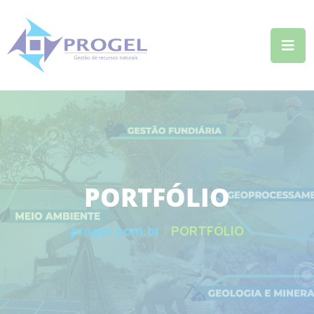
PORTFÓLIO
progel.com.br
PORTFÓLIO
>