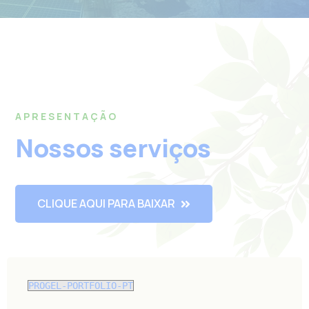
APRESENTAÇÃO
Nossos serviços
CLIQUE AQUI PARA BAIXAR
PROGEL-PORTFOLIO-PT