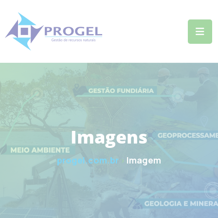
Skip
to
content
Imagens
progel.com.br
Imagem
>