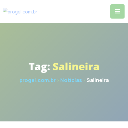
Skip
to
content
Tag:
Salineira
progel.com.br
Notícias
Salineira
>
>