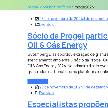
progel.com.br
>
Notícias
>
moge2024
28 de novembro de 2024
3 de dezembr
Eventos
Sócio da Progel parti
Oil & Gás Energy
Gutemberg Dias abordou extração de granula
licenciamento ambienta O sócio da Progel, Gu
Oil & Gás Energy 2024. No primeiro dia do eve
granulados carbonáticos na plataforma continen
Leia Mais
28 de novembro de 2024
3 de dezembr
Eventos
Especialistas propõe