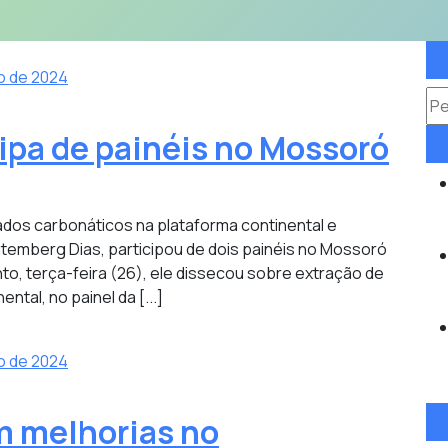
P
o de 2024
Pe
N
cipa de painéis no Mossoró
dos carbonáticos na plataforma continental e
temberg Dias, participou de dois painéis no Mossoró
nto, terça-feira (26), ele dissecou sobre extração de
tal, no painel da [...]
o de 2024
C
m melhorias no