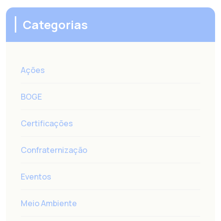
Categorias
Ações
BOGE
Certificações
Confraternização
Eventos
Meio Ambiente