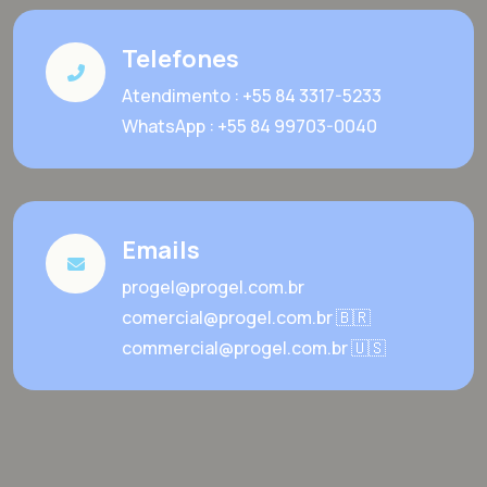
Telefones
Atendimento : +55 84 3317-5233
WhatsApp : +55 84 99703-0040
Emails
progel@progel.com.br
comercial@progel.com.br 🇧🇷
commercial@progel.com.br 🇺🇸