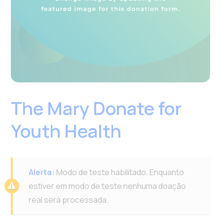
The Mary Donate for
Youth Health
Alerta:
Modo de teste habilitado. Enquanto
estiver em modo de teste nenhuma doação
real será processada.