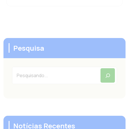
Pesquisa
Pesquisar
Notícias Recentes