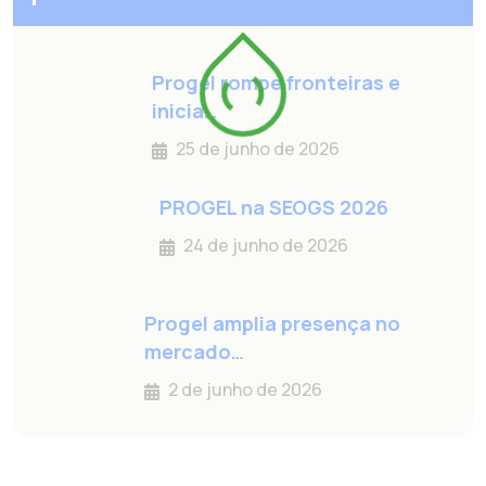
Progel rompe fronteiras e
inicia…
25 de junho de 2026
PROGEL na SEOGS 2026
24 de junho de 2026
Progel amplia presença no
mercado…
2 de junho de 2026