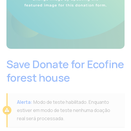
Save Donate for Ecofine
forest house
Alerta:
Modo de teste habilitado. Enquanto
estiver em modo de teste nenhuma doação
real será processada.