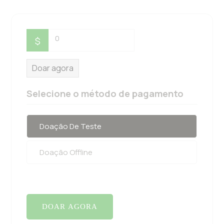
0
$
Doar agora
Selecione o método de pagamento
Doação De Teste
Doação Offline