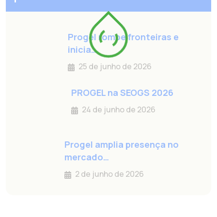
Progel rompe fronteiras e
inicia…
25 de junho de 2026
PROGEL na SEOGS 2026
24 de junho de 2026
Progel amplia presença no
mercado…
2 de junho de 2026